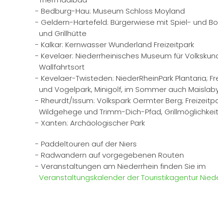
- Bedburg-Hau: Museum Schloss Moyland
- Geldern-Hartefeld: Bürgerwiese mit Spiel- und Bo
und Grillhütte
- Kalkar: Kernwasser Wunderland Freizeitpark
- Kevelaer: Niederrheinisches Museum für Volkskun
Wallfahrtsort
- Kevelaer-Twisteden: NiederRheinPark Plantaria; Fre
und Vogelpark, Minigolf, im Sommer auch Maislaby
- Rheurdt/Issum: Volkspark Oermter Berg; Freizeitp
Wildgehege und Trimm-Dich-Pfad, Grillmöglichkei
- Xanten: Archäologischer Park
- Paddeltouren auf der Niers
- Radwandern auf vorgegebenen Routen
- Veranstaltungen am Niederrhein finden Sie im
Veranstaltungskalender der Touristikagentur Nied