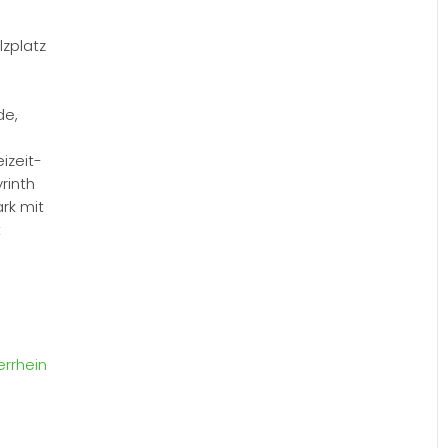
lzplatz
de,
izeit-
rinth
ark mit
t
errhein